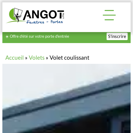
S'inscrire
☀️ Offre d'été sur votre porte d'entrée
Accueil
»
Volets
»
Volet coulissant