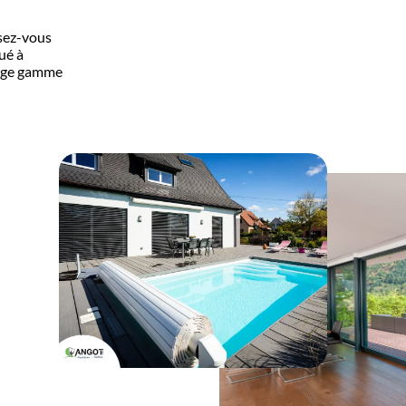
sez-vous
ué à
arge gamme