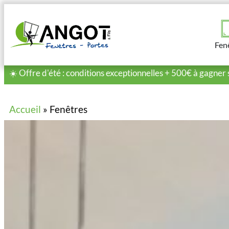
Fen
☀️ Offre d'été : conditions exceptionnelles + 500€ à gagner 
Accueil
»
Fenêtres