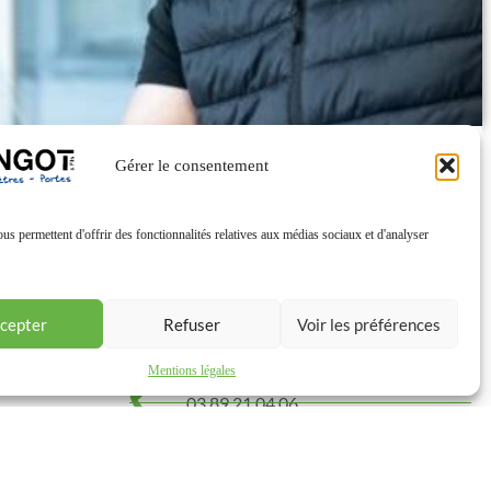
Gérer le consentement
Contact
us permettent d'offrir des fonctionnalités relatives aux médias sociaux et d'analyser
6 Rue de l'Orge, 68124 Wintzenheim
Lundi au Vendredi
9h00 à 12h00 -14h00 à 18h00
cepter
Refuser
Voir les préférences
Samedi
9h00 à 12h00
Mentions légales
03 89 21 04 06
contact@angot-fermetures.fr