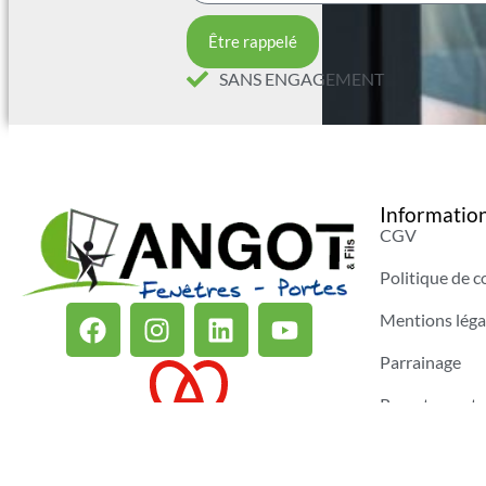
Être rappelé
SANS ENGAGEMENT
Information
CGV
Politique de c
Mentions léga
Parrainage
Recrutement
FAQ