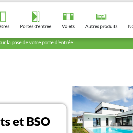
êtres
Portes d'entrée​
Volets​
Autres produits​
No
sur la pose de votre porte d'entrée
ets et BSO