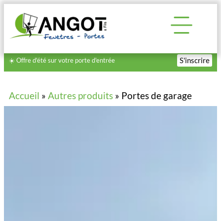
S'inscrire
☀️ Offre d'été sur votre porte d'entrée
Accueil
»
Autres produits
»
Portes de garage