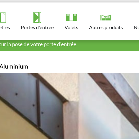
êtres
Portes d'entrée​
Volets​
Autres produits​
No
sur la pose de votre porte d'entrée
/ Aluminium