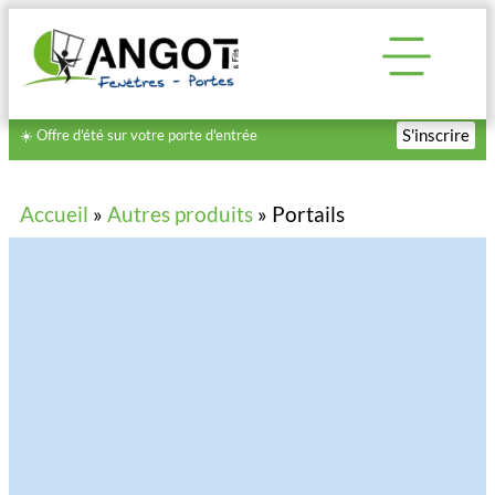
S'inscrire
☀️ Offre d'été sur votre porte d'entrée
Accueil
»
Autres produits
»
Portails