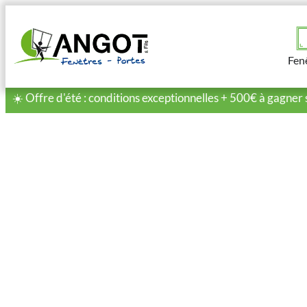
Fen
☀️ Offre d'été : conditions exceptionnelles + 500€ à gagner 