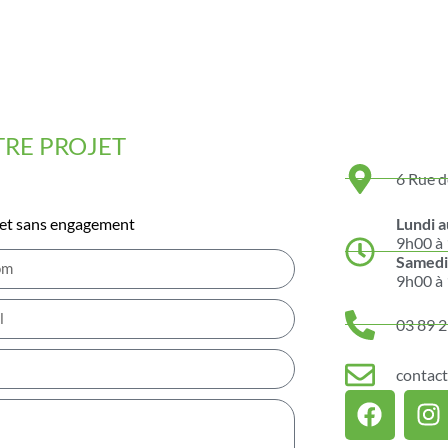
TRE PROJET
6 Rue 
 et sans engagement
Lundi 
9h00 à
Samed
9h00 à
03 89 2
contac