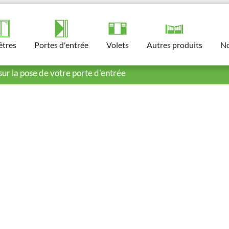
êtres
Portes d'entrée​
Volets​
Autres produits​
No
sur la pose de votre porte d'entrée